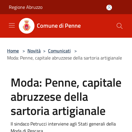
Salta al contenuto principale
Regione Abruzzo
Comune di Penne
Home
>
Novità
>
Comunicati
>
Moda: Penne, capitale abruzzese della sartoria artigianale
Moda: Penne, capitale
abruzzese della
sartoria artigianale
Il sindaco Petrucci interviene agli Stati generali della
Moda di Pescara