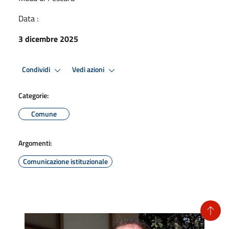
Data :
3 dicembre 2025
Condividi
Vedi azioni
Categorie:
×
Informazioni sui cookie
Comune
Questo sito web utilizza cookie tecnici e assimilati strettamente
necessari al corretto funzionamento e alla navigazione del sito,
Argomenti:
nonché un cookie tecnico analitico al solo fine di elaborare
informazioni statistiche, aggregate e anonime.
Comunicazione istituzionale
Per maggiori dettagli, può consultare la cookie policy al seguente
Link
RIFIUTA TUTTO
ACCETTA TUTTO
MOSTRA DETTAGLI